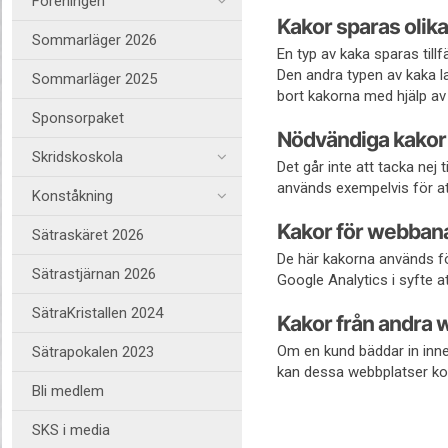
Föreningen
Kakor sparas olika
Sommarläger 2026
En typ av kaka sparas till
Den andra typen av kaka la
Sommarläger 2025
bort kakorna med hjälp av 
Sponsorpaket
Nödvändiga kakor
Skridskoskola
Det går inte att tacka nej
används exempelvis för att
Konståkning
Kakor för webban
Sätraskäret 2026
De här kakorna används fö
Sätrastjärnan 2026
Google Analytics i syfte at
SätraKristallen 2024
Kakor från andra 
Om en kund bäddar in inne
Sätrapokalen 2023
kan dessa webbplatser ko
Bli medlem
SKS i media