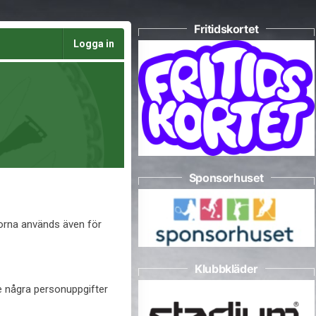
Fritidskortet
Logga in
Sponsorhuset
korna används även för
Klubbkläder
te några personuppgifter