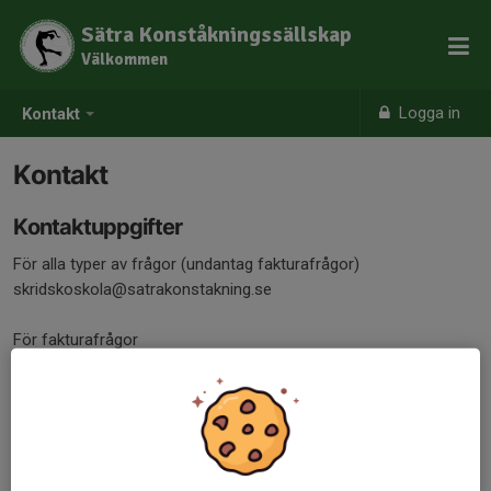
Sätra Konståkningssällskap
Välkommen
Logga in
Kontakt
Kontakt
Kontaktuppgifter
För alla typer av frågor (undantag fakturafrågor)
skridskoskola@satrakonstakning.se
För fakturafrågor
ekonomi@satrakonstakning.se