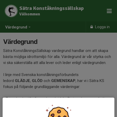
Sätra Konståkningssällskap
Välkommen
Logga in
Värdegrund
Värdegrund
Sätra KonståkningsSällskap vardegrund handlar om att skapa
bästa möjliga idrottsmiljö för alla. Värdegrund är vår styrka och
vi ska säkerställa att alla lever och leder enligt värdegrunden.
I linje med Svenska konståkningsförbundets
ledord
GLÄDJE
,
GLÖD
och
GEMENSKAP
, har vi i Sätra KS
fokus på följande grundläggande värderingar:
- Trivsel och välbefinnande - skridskoåkning ska vara roligt!
- Inkluderande klubb - alla ska kunna trivas och vi bryr oss om
varandra!