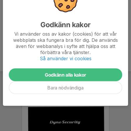
- Samarbete - tillsammans strävar vi efter en stark och trevlig
gemenskap genom att följa våra värderingar.
Godkänn kakor
- Utvecklingsmöjligheter på individnivå - alla ska utvecklas i egen
Vi använder oss av kakor (cookies) för att vår
webbplats ska fungera bra för dig. De används
takt efter individuell förmåga.
även för webbanalys i syfte att hjälpa oss att
förbättra våra tjänster.
Så använder vi cookies
Godkänn alla kakor
Bara nödvändiga