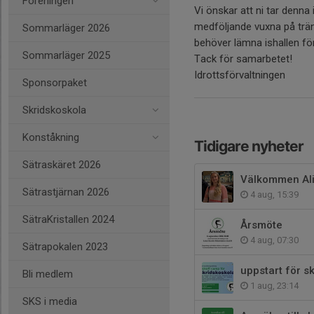
Föreningen
Vi önskar att ni tar denna 
medföljande vuxna på träni
Sommarläger 2026
behöver lämna ishallen för
Sommarläger 2025
Tack för samarbetet!
Idrottsförvaltningen
Sponsorpaket
Skridskoskola
Konståkning
Tidigare nyheter
Sätraskäret 2026
Välkommen Ali
Sätrastjärnan 2026
4 aug, 15:39
SätraKristallen 2024
Årsmöte
4 aug, 07:30
Sätrapokalen 2023
uppstart för 
Bli medlem
1 aug, 23:14
SKS i media