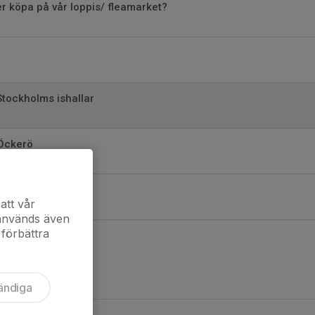
ler köpa på vår loppis/ fleamarket?
tockholms ishallar
Öckerö
 Stenungsund
att vår
 används även
 förbättra
ändiga