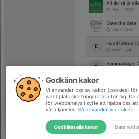
Vil du sälja el
15 mar, 08:00
Save the date
13 mar, 08:00
Hundförbud i S
3 mar, 18:40
Sommarläger 
9 feb, 20:17
Godkänn kakor
sommarläger i
Vi använder oss av kakor (cookies) för 
9 feb, 20:13
webbplats ska fungera bra för dig. De
för webbanalys i syfte att hjälpa oss att
våra tjänster.
Så använder vi cookies
Godkänn alla kakor
Bara nödv