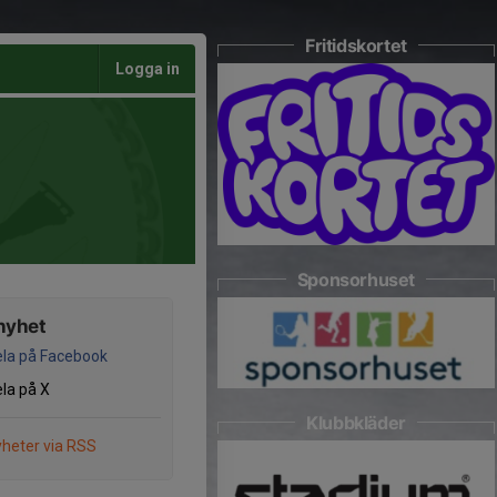
Fritidskortet
Logga in
Sponsorhuset
nyhet
la på Facebook
la på X
Klubbkläder
heter via RSS