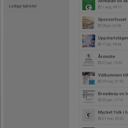
Anmälan till s
Lediga tjänster
1 aug, 09:17
Sponsorhuset
28 jul, 22:06
Uppstartsläge
17 jul, 18:44
Årsmöte
27 jun, 15:33
Välkommen till 
29 maj, 07:52
Broadway on I
20 apr, 11:10
Mycket folk i 
21 mar, 20:22