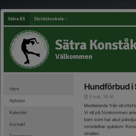
Sätra KS
Skridskoskola
Sätra Konståk
Välkommen
Hundförbud i 
Hem
3 mar, 18:40
Nyheter
Meddelande från idrottsfö
Kalender
Vi vill på förekommen anl
barn som har akut pälsdjurs
Kontakt
omedelbar sjukdom. Konsekv
ishallen.