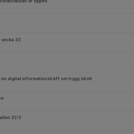
kridskoskolan är öppen
r vecka 33
en digital informationsträff om trygg idrott
ce
hallen 22/3